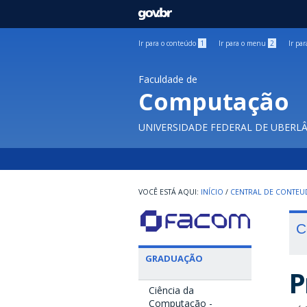
GOVBR
Ir para o conteúdo
1
Ir para o menu
2
Ir pa
Faculdade de
Computação
UNIVERSIDADE FEDERAL DE UBERL
INÍCIO
/
CENTRAL DE CONTE
C
GRADUAÇÃO
P
Ciência da
Computação -