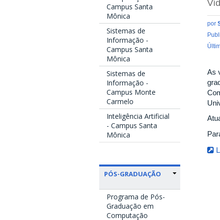
Víd
Campus Santa
Mônica
por
Sistemas de
Publ
Informação -
Últi
Campus Santa
Mônica
As 
Sistemas de
gra
Informação -
Campus Monte
Com
Carmelo
Uni
Inteligência Artificial
Atu
- Campus Santa
Par
Mônica
L
PÓS-GRADUAÇÃO
Programa de Pós-
Graduação em
Computação