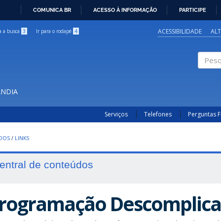
COMUNICA BR
ACESSO À INFORMAÇÃO
PARTICIPE
IR
PARA
ACESSIBILIDADE
AL
ra a busca
3
Ir para o rodapé
4
O
CONTEÚDO
Pesqui
ÂNDIA
Serviços
Telefones
Perguntas 
UDOS
/
LINKS
entral de conteúdos
rogramação Descomplic