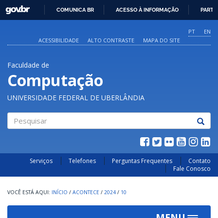
GOVBR
COMUNICA BR
ACESSO À INFORMAÇÃO
PARTI
IR
PARA
PT
EN
O
ACESSIBILIDADE
ALTO CONTRASTE
MAPA DO SITE
CONTEÚDO
Faculdade de
Computação
UNIVERSIDADE FEDERAL DE UBERLÂNDIA
Pesquisar
Serviços
Telefones
Perguntas Frequentes
Contato
Fale Conosco
INÍCIO
/
ACONTECE
/
2024
/
10
MENU