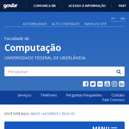
GOVBR
COMUNICA BR
ACESSO À INFORMAÇÃO
PARTI
IR
PARA
PT
EN
O
ACESSIBILIDADE
ALTO CONTRASTE
MAPA DO SITE
CONTEÚDO
Faculdade de
Computação
UNIVERSIDADE FEDERAL DE UBERLÂNDIA
Pesquisar
Serviços
Telefones
Perguntas Frequentes
Contato
Fale Conosco
INÍCIO
/
ACONTECE
/
2024
/
07
MENU