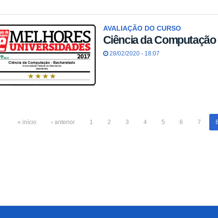
AVALIAÇÃO DO CURSO
Ciência da Computação 
28/02/2020 - 18:07
« início
‹ anterior
1
2
3
4
5
6
7