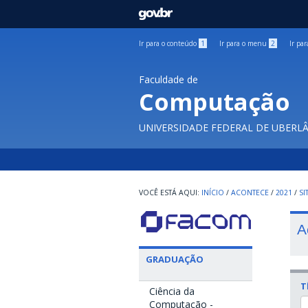
GOVBR
Ir para o conteúdo
1
Ir para o menu
2
Ir pa
Faculdade de
Computação
UNIVERSIDADE FEDERAL DE UBERL
INÍCIO
/
ACONTECE
/
2021
/
SI
A
GRADUAÇÃO
T
Ciência da
Computação -