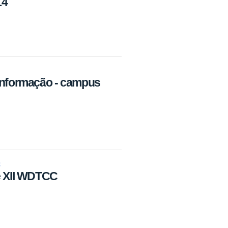
14
Informação - campus
C
 XII WDTCC