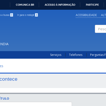
COMUNICA BR
ACESSO À INFORMAÇÃO
PARTICIPE
IR
PARA
ACESSIBILIDADE
AL
ra a busca
3
Ir para o rodapé
4
O
CONTEÚDO
Pesqui
ÂNDIA
Serviços
Telefones
Perguntas 
TES
contece
ÍTULO