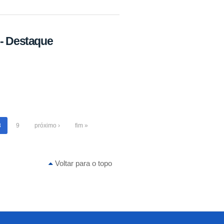
- Destaque
8
9
próximo ›
fim »
Voltar para o topo