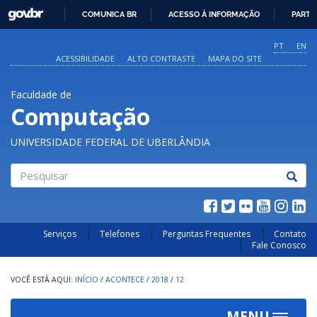
GOVBR
COMUNICA BR
ACESSO À INFORMAÇÃO
PARTI
IR
PARA
PT
EN
O
ACESSIBILIDADE
ALTO CONTRASTE
MAPA DO SITE
CONTEÚDO
Faculdade de
Computação
UNIVERSIDADE FEDERAL DE UBERLÂNDIA
Pesquisar
Serviços
Telefones
Perguntas Frequentes
Contato
Fale Conosco
INÍCIO
/
ACONTECE
/
2018
/
12
MENU