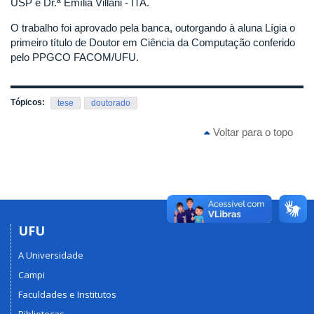
USP e Dr.ª Emília Villani - ITA.
O trabalho foi aprovado pela banca, outorgando à aluna Lígia o
primeiro título de Doutor em Ciência da Computação conferido
pelo PPGCO FACOM/UFU.
Tópicos:
tese
doutorado
Voltar para o topo
UFU
A Universidade
Campi
Faculdades e Institutos
Bibliotecas