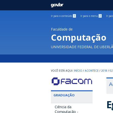
GOVBR
Ir para o conteúdo
1
Ir para o menu
2
Ir pa
Faculdade de
Computação
UNIVERSIDADE FEDERAL DE UBERL
INÍCIO
/
ACONTECE
/
2018
/
02
A
GRADUAÇÃO
E
Ciência da
Computação -