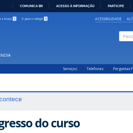
COMUNICA BR
ACESSO À INFORMAÇÃO
PARTICIPE
IR
PARA
ACESSIBILIDADE
AL
ra a busca
3
Ir para o rodapé
4
O
CONTEÚDO
Pesqui
ÂNDIA
Serviços
Telefones
Perguntas 
contece
gresso do curso