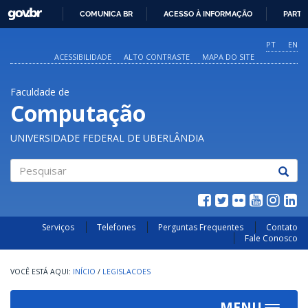
GOVBR
COMUNICA BR
ACESSO À INFORMAÇÃO
PARTI
IR
PARA
PT
EN
O
ACESSIBILIDADE
ALTO CONTRASTE
MAPA DO SITE
CONTEÚDO
Faculdade de
Computação
UNIVERSIDADE FEDERAL DE UBERLÂNDIA
Pesquisar
Serviços
Telefones
Perguntas Frequentes
Contato
Fale Conosco
INÍCIO
/
LEGISLACOES
MENU