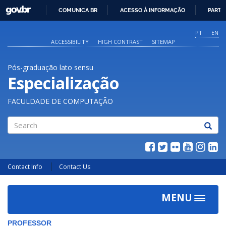
GOVBR
COMUNICA BR
ACESSO À INFORMAÇÃO
PARTI
IR
PARA
PT
EN
O
ACCESSIBILITY
HIGH CONTRAST
SITEMAP
CONTEÚDO
Pós-graduação lato sensu
Especialização
FACULDADE DE COMPUTAÇÃO
Search
Contact Info
Contact Us
MENU
Toggle
navigat
PROFESSOR