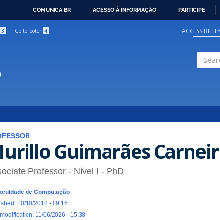
COMUNICA BR
ACESSO À INFORMAÇÃO
PARTICIPE
IR
PARA
ACCESSIBILIT
3
Go to footer
4
O
CONTEÚDO
o
Search
OFESSOR
urillo Guimarães Carnei
ociate Professor - Nível I
- PhD
aculdade de Computação
ished: 10/10/2018 - 09:16
 modification: 11/06/2026 - 15:38