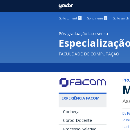
GOVBR
Go to content
1
Go to menu
2
Go to search
Pós-graduação lato sensu
Especializaçã
FACULDADE DE COMPUTAÇÃO
PR
M
EXPERIÊNCIA FACOM
Ass
Conheça
by
F
Corpo Docente
Publ
Last
Processo Seletivo