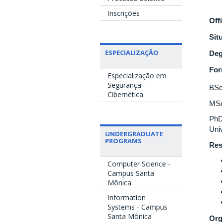
Inscrições
Off
Sit
ESPECIALIZAÇÃO
Deg
Fo
Especialização em
Segurança
BSc
Cibernética
MSc
PhD
Uni
UNDERGRADUATE
PROGRAMS
Res
Computer Science -
Campus Santa
Mônica
Information
Systems - Campus
Santa Mônica
Org