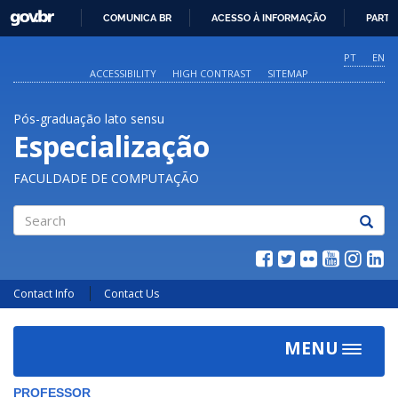
GOVBR
COMUNICA BR
ACESSO À INFORMAÇÃO
PARTI
IR
PARA
PT
EN
O
ACCESSIBILITY
HIGH CONTRAST
SITEMAP
CONTEÚDO
Pós-graduação lato sensu
Especialização
FACULDADE DE COMPUTAÇÃO
Search
Contact Info
Contact Us
MENU
Toggle
navigat
PROFESSOR