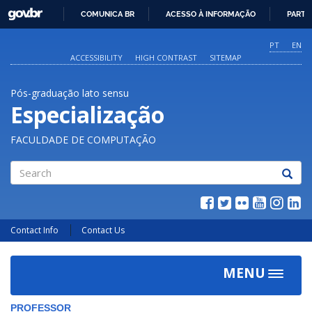
GOVBR
COMUNICA BR
ACESSO À INFORMAÇÃO
PARTI
IR
PARA
PT
EN
O
ACCESSIBILITY
HIGH CONTRAST
SITEMAP
CONTEÚDO
Pós-graduação lato sensu
Especialização
FACULDADE DE COMPUTAÇÃO
Search
Contact Info
Contact Us
MENU
Toggle
navigat
PROFESSOR