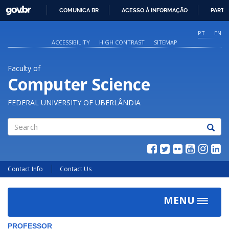
GOVBR
COMUNICA BR
ACESSO À INFORMAÇÃO
PARTI
IR
PARA
PT
EN
O
ACCESSIBILITY
HIGH CONTRAST
SITEMAP
CONTEÚDO
Faculty of
Computer Science
FEDERAL UNIVERSITY OF UBERLÂNDIA
Search
Contact Info
Contact Us
MENU
Toggle
navigat
PROFESSOR