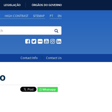
LEGISLAÇÃO
ÓRGÃOS DO GOVERNO
Y
HIGH CONTRAST
SITEMAP
PT
EN
Contact Info
Contact Us
no
Whatsapp