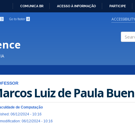
COMUNICA BR
ACESSO À INFORMAÇÃO
PARTICIPE
IR
PARA
ACCESSIBILIT
3
Go to footer
4
O
CONTEÚDO
ence
Search
IA
OFESSOR
arcos Luiz de Paula Bue
aculdade de Computação
ished: 06/12/2024 - 10:16
 modification: 06/12/2024 - 10:16