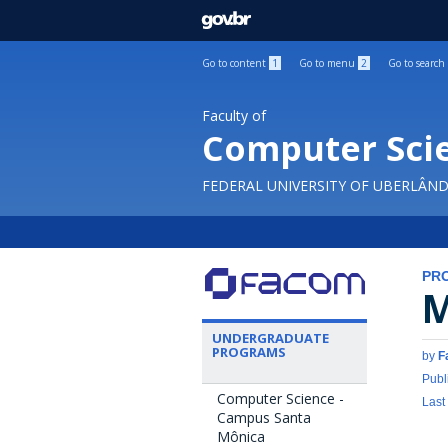
GOVBR
Go to content
1
Go to menu
2
Go to search
Faculty of
Computer Sci
FEDERAL UNIVERSITY OF UBERLÂND
PR
M
UNDERGRADUATE
PROGRAMS
by
F
Publ
Computer Science -
Last
Campus Santa
Mônica